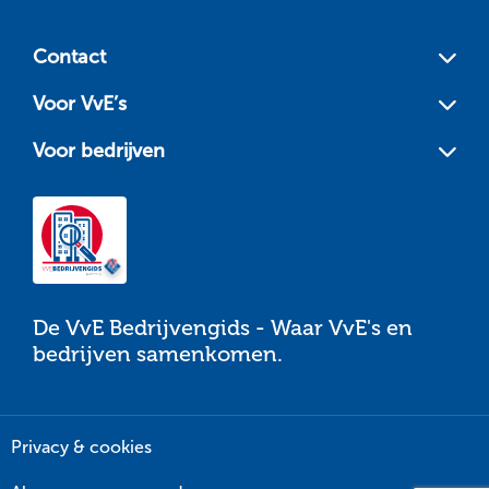
Site
footer
Contact
Voor VvE’s
Voor bedrijven
De VvE Bedrijvengids - Waar VvE's en
bedrijven samenkomen.
Privacy & cookies