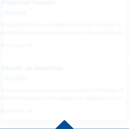
Duijvelaar Pompen
Landelijk
Duijvelaar Pompen ontwikkelt, produceert, verkoopt en
onderhoudt pompen vanuit één pand. Dat geeft ons een
unieke positie. Zo kunnen we...
Lees meer
Sleutel- en slotenhuis
Landelijk
De beste oplossing voor wooncomplexen Het Sleutel- &
Slotenhuis adviseert verenigingen van eigenaren over de
beste beveiliging en toegangscontrole van...
Lees meer