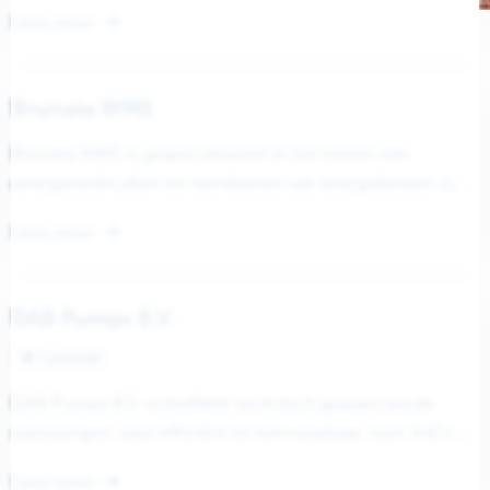
“Veka profiel” en aangesloten...
Lees meer
Brunata WMS
Brunata WMS is gespecialiseerd in het meten van
energieverbruiken en verrekenen van energiekosten in
gebouwen met blokverwarming. De kernactiviteit richt...
Lees meer
DAB Pumps B.V.
Landelijk
DAB Pumps B.V. ontwikkelt technisch geavanceerde
oplossingen, zeer efficiënt en betrouwbaar, voor VvE’s:
van hydrofoorinstallaties om de waterdruk tot op...
Lees meer