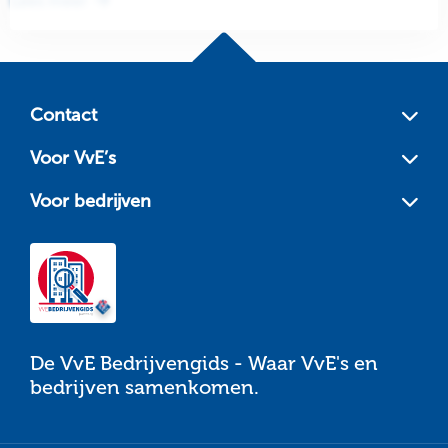
Lees meer
Site
footer
Contact
Voor VvE’s
Voor bedrijven
De VvE Bedrijvengids - Waar VvE's en
bedrijven samenkomen.