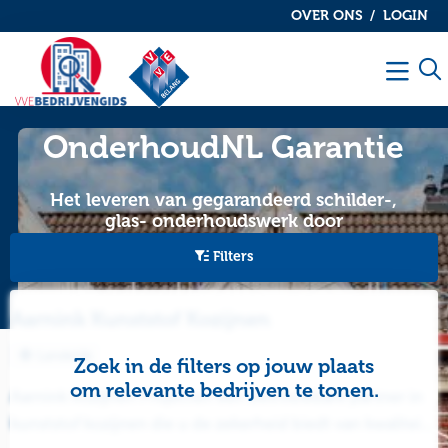
OVER ONS
LOGIN
De
De
VvE
VvE
Men
bedrijvengids
bedrijvengids
OnderhoudNL Garantie
Het leveren van gegarandeerd schilder-,
glas- onderhoudswerk door
Garantiebedrijven aan alle bij VvE Belang
Filters
aangesloten verenigingen van eigenaars
Aarnink Kunststof Kozijnen
Landelijk
Zoek in de filters op jouw plaats
om relevante bedrijven te tonen.
Aarnink Kozijnen Projecten een betrouwbare partner in
kunststof kozijnen die u de zekerheid biedt van kwaliteit