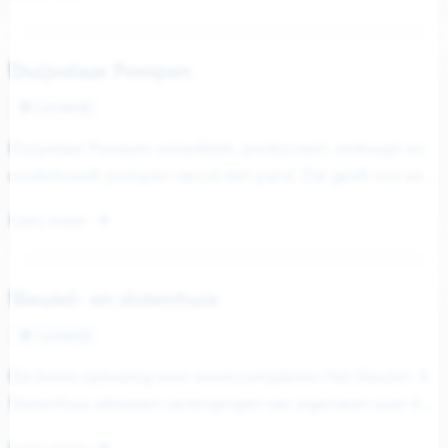
Duijvelaar Pompen
Landelijk
Duijvelaar Pompen ontwikkelt, produceert, verkoopt en
onderhoudt pompen vanuit één pand. Dat geeft ons een
unieke positie. Zo kunnen we...
Lees meer
Sleutel- en slotenhuis
Landelijk
De beste oplossing voor wooncomplexen Het Sleutel- &
Slotenhuis adviseert verenigingen van eigenaren over de
beste beveiliging en toegangscontrole van...