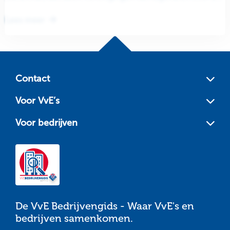
beste beveiliging en toegangscontrole van...
Lees meer
Site
footer
Contact
Voor VvE’s
Voor bedrijven
De VvE Bedrijvengids - Waar VvE's en
bedrijven samenkomen.