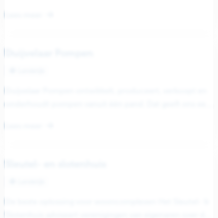
van hydrofoorinstallaties om de waterdruk tot op...
Lees meer
Duijvelaar Pompen
Landelijk
Duijvelaar Pompen ontwikkelt, produceert, verkoopt en
onderhoudt pompen vanuit één pand. Dat geeft ons een
unieke positie. Zo kunnen we...
Lees meer
Sleutel- en slotenhuis
Landelijk
De beste oplossing voor wooncomplexen Het Sleutel- &
Slotenhuis adviseert verenigingen van eigenaren over de