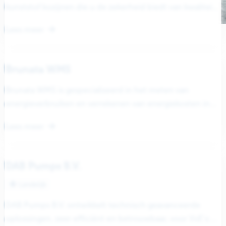
kunststof kozijnen die u de zekerheid biedt van kwaliteit
“Veka profiel” en aangesloten...
Lees meer
Brunata WMS
Brunata WMS is gespecialiseerd in het meten van
energieverbruiken en verrekenen van energiekosten in
gebouwen met blokverwarming. De kernactiviteit richt...
Lees meer
DAB Pumps B.V.
Landelijk
DAB Pumps B.V. ontwikkelt technisch geavanceerde
oplossingen, zeer efficiënt en betrouwbaar, voor VvE’s: