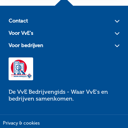
Site
footer
Contact
Voor VvE’s
Voor bedrijven
De VvE Bedrijvengids - Waar VvE's en
bedrijven samenkomen.
Privacy & cookies