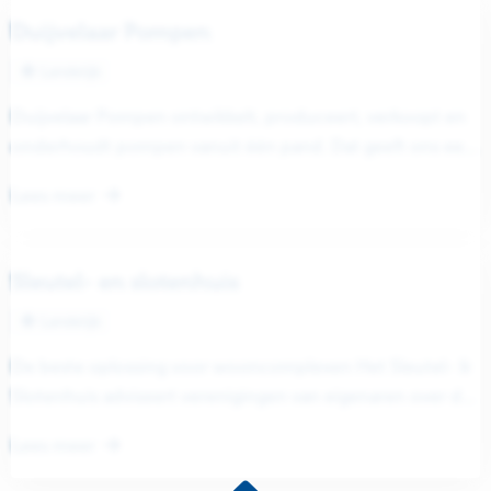
Duijvelaar Pompen
Landelijk
Duijvelaar Pompen ontwikkelt, produceert, verkoopt en
onderhoudt pompen vanuit één pand. Dat geeft ons een
unieke positie. Zo kunnen we...
Lees meer
Sleutel- en slotenhuis
Landelijk
De beste oplossing voor wooncomplexen Het Sleutel- &
Slotenhuis adviseert verenigingen van eigenaren over de
beste beveiliging en toegangscontrole van...
Lees meer