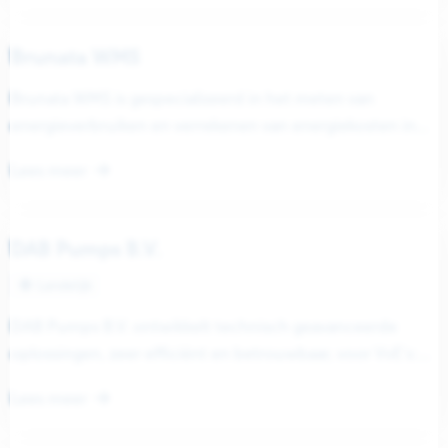
Brunata WMS
Brunata WMS is gespecialiseerd in het meten van
energieverbruiken en verrekenen van energiekosten in
gebouwen met blokverwarming. De kernactiviteit richt...
Lees meer
DAB Pumps B.V.
Landelijk
DAB Pumps B.V. ontwikkelt technisch geavanceerde
oplossingen, zeer efficiënt en betrouwbaar, voor VvE’s:
van hydrofoorinstallaties om de waterdruk tot op...
Lees meer