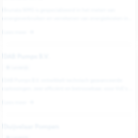
Brunata WMS is gespecialiseerd in het meten van
energieverbruiken en verrekenen van energiekosten in
gebouwen met blokverwarming. De kernactiviteit richt...
Lees meer
DAB Pumps B.V.
Landelijk
DAB Pumps B.V. ontwikkelt technisch geavanceerde
oplossingen, zeer efficiënt en betrouwbaar, voor VvE’s:
van hydrofoorinstallaties om de waterdruk tot op...
Lees meer
Duijvelaar Pompen
Landelijk