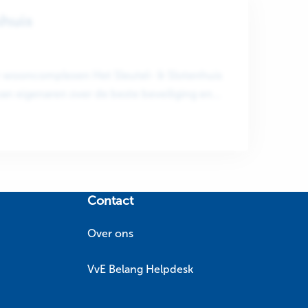
nhuis
r wooncomplexen Het Sleutel- & Slotenhuis
van eigenaren over de beste beveiliging en
Contact
Over ons
VvE Belang Helpdesk