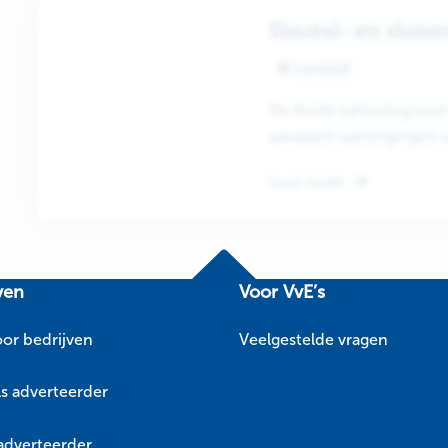
Sleutel- en slote
Landelijk
De beste oplossing voo
adviseert verenigingen 
toegangscontrole van...
Lees meer
ven
Voor VvE’s
oor bedrijven
Veelgestelde vragen
ls adverteerder
 adverteerder