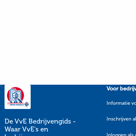
Site
Voor bedrij
footer
Informatie v
Inschrijven a
De VvE Bedrijvengids -
Waar VvE's en
Inloggen als