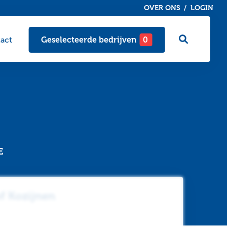
OVER ONS
LOGIN
Ga
act
Geselecteerde bedrijven
0
naar
zoekpagi
E
f Kozijnen