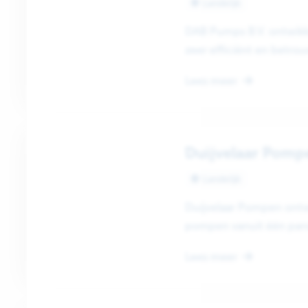
Landelijk
DAB Pumps B.V. ontwikk
zeer efficiënt en betrou
om de waterdruk tot op.
Lees meer
Duijvelaar Pomp
Landelijk
Duijvelaar Pompen ontw
pompen vanuit één pand.
kunnen we...
Lees meer