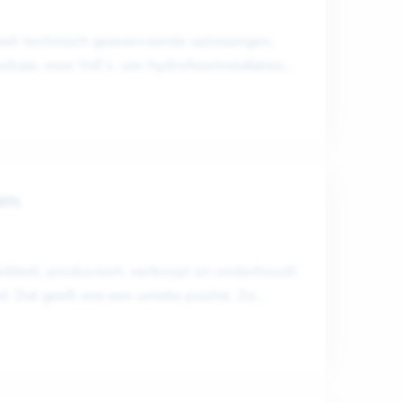
elt technisch geavanceerde oplossingen,
wbaar, voor VvE’s: van hydrofoorinstallaties
..
en
ikkelt, produceert, verkoopt en onderhoudt
 Dat geeft ons een unieke positie. Zo