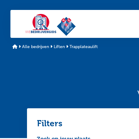
De
De
VvE
VvE
bedrijvengids
bedrijvengids
Alle bedrijven
Liften
Trapplateaulift
Filters
Zoek op jouw plaats