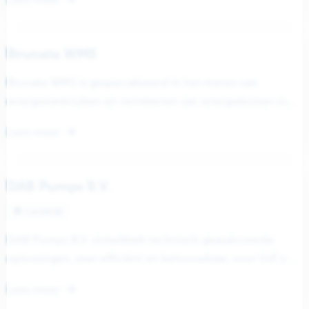
Brunata WMS
Brunata WMS is gespecialiseerd in het meten van
energieverbruiken en verrekenen van energiekosten in
gebouwen met blokverwarming. De kernactiviteit richt...
Lees meer
DAB Pumps B.V.
Landelijk
DAB Pumps B.V. ontwikkelt technisch geavanceerde
oplossingen, zeer efficiënt en betrouwbaar, voor VvE’s:
van hydrofoorinstallaties om de waterdruk tot op...
Lees meer