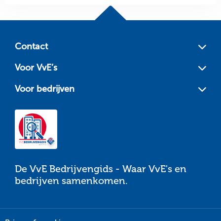
Site
footer
Contact
Voor VvE’s
Voor bedrijven
De VvE Bedrijvengids - Waar VvE's en
bedrijven samenkomen.