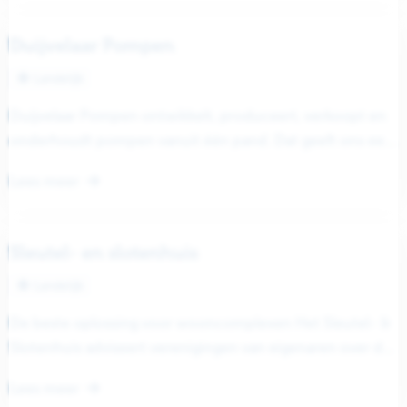
Duijvelaar Pompen
Landelijk
Duijvelaar Pompen ontwikkelt, produceert, verkoopt en
onderhoudt pompen vanuit één pand. Dat geeft ons een
unieke positie. Zo kunnen we...
Lees meer
Sleutel- en slotenhuis
Landelijk
De beste oplossing voor wooncomplexen Het Sleutel- &
Slotenhuis adviseert verenigingen van eigenaren over de
beste beveiliging en toegangscontrole van...
Lees meer