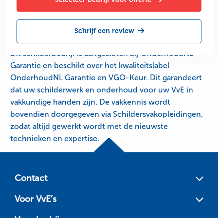
Schrijf een review
Dit schilderbedrijf is aangesloten bij OnderhoudNL
Garantie en beschikt over het kwaliteitslabel
OnderhoudNL Garantie en VGO-Keur. Dit garandeert
dat uw schilderwerk en onderhoud voor uw VvE in
vakkundige handen zijn. De vakkennis wordt
bovendien doorgegeven via Schildersvakopleidingen,
zodat altijd gewerkt wordt met de nieuwste
technieken en expertise.
Site
footer
Contact
Voor VvE’s