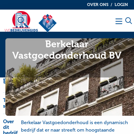
OVER ONS
LOGIN
De
De
VvE
VvE
Men
bedrijvengids
bedrijvengids
Berkelaar
Vastgoedonderhoud BV
Bedrijfsinformatie
Type
OnderhoudNL Garantie, schilderwerk-glaswerk
service
en onderhoudswerk
Over
Berkelaar Vastgoedonderhoud is een dynamisch
dit
bedrijf dat er naar streeft om hoogstaande
bedrijf