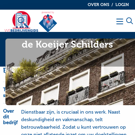
OVER ONS
LOGIN
De
De
VvE
VvE
Men
bedrijvengids
bedrijvengids
de Koeijer Schilders
Bedrijfsinformatie
Type
OnderhoudNL Garantie, schilderwerk-glaswerk
service
en onderhoudswerk
Over
Dienstbaar zijn, is cruciaal in ons werk. Naast
dit
deskundigheid en vakmanschap, telt
bedrijf
betrouwbaarheid. Zodat u kunt vertrouwen op
onze niet aflatende inzet om uw doelstellingen