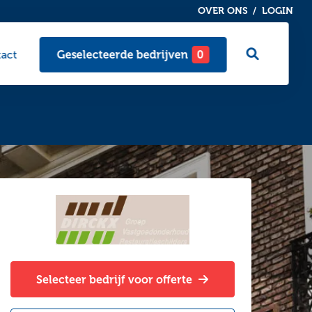
OVER ONS
LOGIN
Ga
act
Geselecteerde bedrijven
0
naar
zoekpagi
Selecteer bedrijf voor offerte