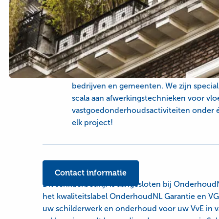
Type
OnderhoudNL Garantie, schilderwerk-g
service
Over
De kracht van Dirckx
dit
bedrijf
Wij bieden complete vastgoedonderhouds
bedrijven en gemeenten. We zijn speciali
scala aan afwerkingstechnieken voor vl
vastgoedonderhoudsactiviteiten onder 
elk project!
Contact informatie
Dit schilderbedrijf is aangesloten bij Onderhoud
het kwaliteitslabel OnderhoudNL Garantie en VG
uw schilderwerk en onderhoud voor uw VvE in v