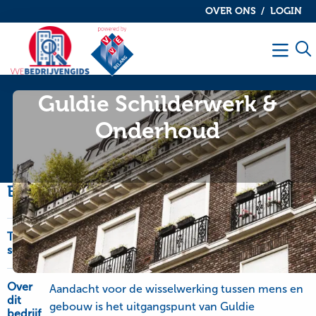
OVER ONS
LOGIN
De
De
VvE
VvE
Men
bedrijvengids
bedrijvengids
Guldie Schilderwerk &
Onderhoud
Bedrijfsinformatie
Type
OnderhoudNL Garantie, schilderwerk-glaswerk
service
en onderhoudswerk
Over
Aandacht voor de wisselwerking tussen mens en
dit
gebouw is het uitgangspunt van Guldie
bedrijf