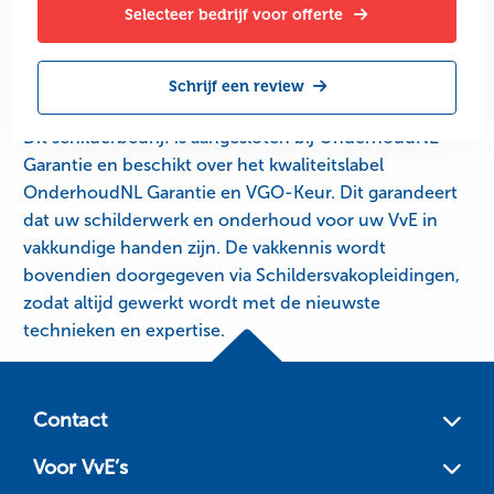
Selecteer bedrijf voor offerte
Schrijf een review
Dit schilderbedrijf is aangesloten bij OnderhoudNL
Garantie en beschikt over het kwaliteitslabel
OnderhoudNL Garantie en VGO-Keur. Dit garandeert
dat uw schilderwerk en onderhoud voor uw VvE in
vakkundige handen zijn. De vakkennis wordt
bovendien doorgegeven via Schildersvakopleidingen,
zodat altijd gewerkt wordt met de nieuwste
technieken en expertise.
Site
footer
Contact
Voor VvE’s