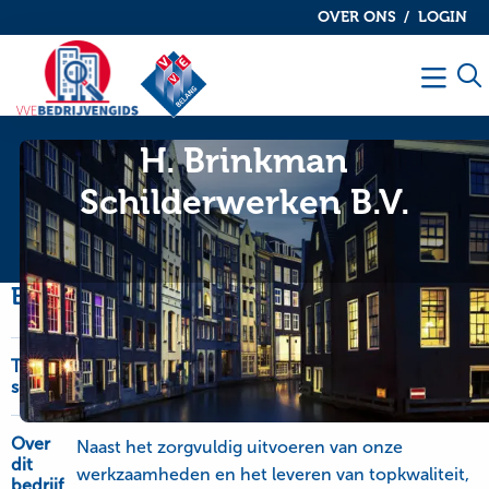
OVER ONS
LOGIN
De
De
VvE
VvE
Men
bedrijvengids
bedrijvengids
H. Brinkman
Schilderwerken B.V.
Bedrijfsinformatie
Type
OnderhoudNL Garantie, schilderwerk-glaswerk
service
en onderhoudswerk
Over
Naast het zorgvuldig uitvoeren van onze
dit
werkzaamheden en het leveren van topkwaliteit,
bedrijf