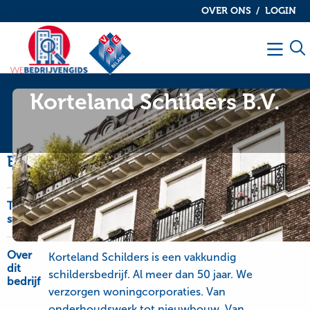
OVER ONS
LOGIN
De
De
VvE
VvE
Men
bedrijvengids
bedrijvengids
Korteland Schilders B.V.
Bedrijfsinformatie
Type
OnderhoudNL Garantie, schilderwerk-glaswerk
service
en onderhoudswerk
Over
Korteland Schilders is een vakkundig
dit
schildersbedrijf. Al meer dan 50 jaar. We
bedrijf
verzorgen woningcorporaties. Van
onderhoudswerk tot nieuwbouw. Van