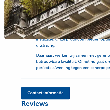
Type
Aluminium kozijnen, Beglazing, Deursyst
service
Over
Bij Kozijnen Direkt ben je verzekerd van
dit
leveren en monteren kunststof ramen e
bedrijf
installatie. Onze producten bieden opt
uitstraling.
Daarnaast werken wij samen met gereno
betrouwbare kwaliteit. Of het nu gaat o
perfecte afwerking tegen een scherpe pri
Contact informatie
Reviews