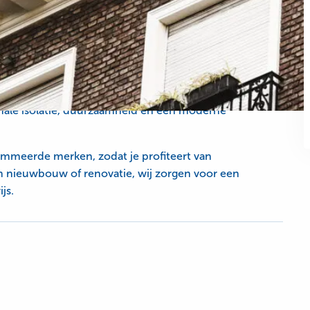
emen, Kozijnen en deuren, Kunststof kozijnen, Sloten
 hoogwaardige en betaalbare kunststof kozijnen. Wij
n deuren in heel Nederland, compleet met vakkundige
imale isolatie, duurzaamheid en een moderne
mmeerde merken, zodat je profiteert van
m nieuwbouw of renovatie, wij zorgen voor een
js.