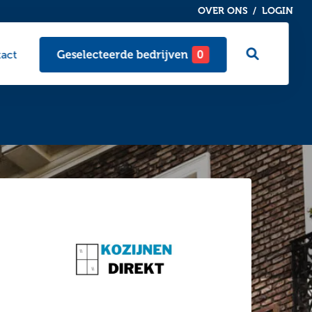
OVER ONS
LOGIN
Ga
act
Geselecteerde bedrijven
0
naar
zoekpagi