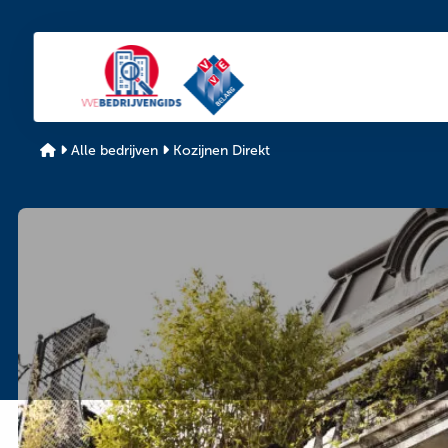
De
De
VvE
VvE
bedrijvengids
bedrijvengids
Alle bedrijven
Kozijnen Direkt
Bedrijfsinformatie