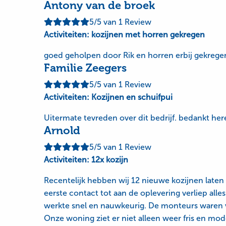
Antony van de broek
Deze
Bekijk
5/5
van 1 Review
review
meer
Activiteiten: kozijnen met horren gekregen
krijgt
reviews
goed geholpen door Rik en horren erbij gekregen 
een
Familie Zeegers
beoordeling
van
5
Deze
Bekijk
5/5
van 1 Review
sterren
review
meer
Activiteiten: Kozijnen en schuifpui
krijgt
reviews
Uitermate tevreden over dit bedrijf. bedankt her
een
Arnold
beoordeling
van
5
Deze
Bekijk
5/5
van 1 Review
sterren
review
meer
Activiteiten: 12x kozijn
krijgt
reviews
Recentelijk hebben wij 12 nieuwe kozijnen laten
een
eerste contact tot aan de oplevering verliep al
beoordeling
werkte snel en nauwkeurig. De monteurs waren vr
van
5
Onze woning ziet er niet alleen weer fris en mod
sterren