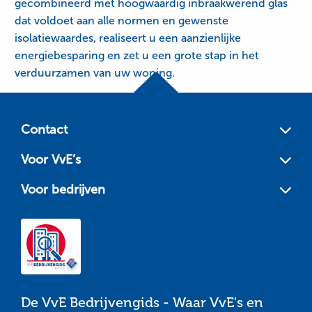
gecombineerd met hoogwaardig inbraakwerend glas
dat voldoet aan alle normen en gewenste
isolatiewaardes, realiseert u een aanzienlijke
energiebesparing en zet u een grote stap in het
verduurzamen van uw woning.
Site
footer
Contact
Voor VvE’s
Voor bedrijven
De VvE Bedrijvengids - Waar VvE's en