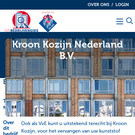
OVER ONS
LOGIN
De
De
VvE
VvE
Men
bedrijvengids
bedrijvengids
Kroon Kozijn Nederland
B.V.
Bedrijfsinformatie
Type
Deursystemen, Kozijnen en deuren, Kunststof
service
kozijnen
Over
Ook als VvE kunt u uitstekend terecht bij Kroon
dit
Kozijn, voor het vervangen van uw kunststof
bedrijf