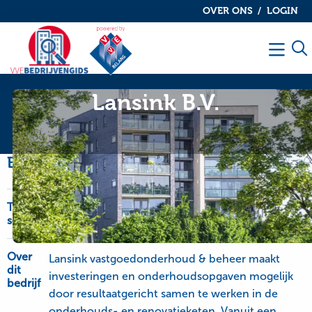
OVER ONS
LOGIN
De
De
VvE
VvE
Men
bedrijvengids
bedrijvengids
Lansink B.V.
Bedrijfsinformatie
Type
OnderhoudNL Garantie, schilderwerk-glaswerk
service
en onderhoudswerk
Over
Lansink vastgoedonderhoud & beheer maakt
dit
investeringen en onderhoudsopgaven mogelijk
bedrijf
door resultaatgericht samen te werken in de
onderhouds- en renovatieketen. Vanuit een