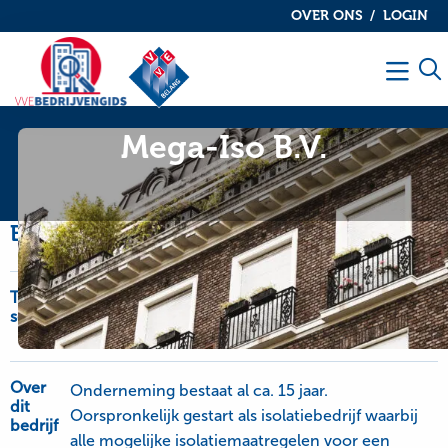
OVER ONS
LOGIN
De
De
VvE
VvE
Men
bedrijvengids
bedrijvengids
Mega-Iso B.V.
Bedrijfsinformatie
Type
Airco's, Elektrische installatie, Gevels en
service
constructie, Isolatie, Kozijnen en deuren,
Kunststof kozijnen
Over
Onderneming bestaat al ca. 15 jaar.
dit
Oorspronkelijk gestart als isolatiebedrijf waarbij
bedrijf
alle mogelijke isolatiemaatregelen voor een