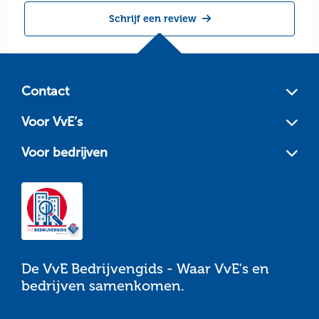
Schrijf een review
Site
footer
Contact
Voor VvE’s
Voor bedrijven
De VvE Bedrijvengids - Waar VvE's en
bedrijven samenkomen.