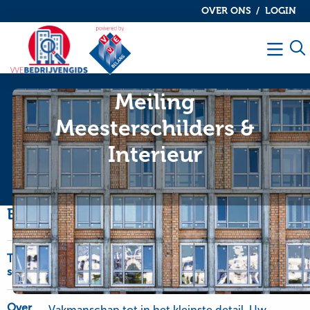
OVER ONS
LOGIN
De
De
VvE
VvE
Men
bedrijvengids
bedrijvengids
Meiling
Meesterschilders &
Interieur
Bedrijfsinformatie
Type
OnderhoudNL Garantie, schilderwerk-glaswerk
service
en onderhoudswerk
Over
Vakmanschap tot in het kleinste detail. Uw