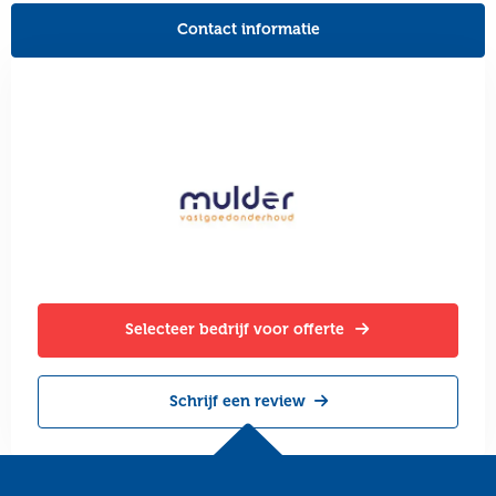
Contact informatie
Selecteer bedrijf voor offerte
Schrijf een review
Site
footer