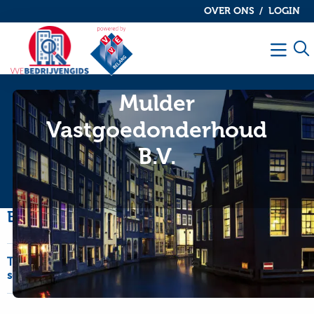
OVER ONS
LOGIN
De
De
VvE
VvE
Men
bedrijvengids
bedrijvengids
Mulder
Vastgoedonderhoud
B.V.
Bedrijfsinformatie
Type
OnderhoudNL Garantie, schilderwerk-glaswerk
service
en onderhoudswerk