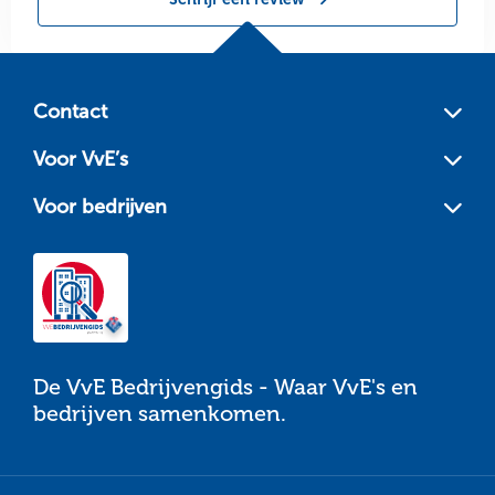
Site
footer
Contact
Voor VvE’s
Voor bedrijven
De VvE Bedrijvengids - Waar VvE's en
bedrijven samenkomen.