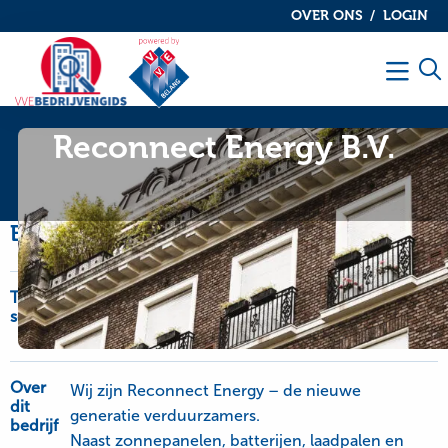
OVER ONS
LOGIN
De
De
VvE
VvE
Men
bedrijvengids
bedrijvengids
Reconnect Energy B.V.
Bedrijfsinformatie
Type
Airco's, Duurzame Energie, Elektrische
service
installatie, Laadpalen, Thuisbatterijen,
Zonnepanelen
Over
Wij zijn Reconnect Energy – de nieuwe
dit
generatie verduurzamers.
bedrijf
Naast zonnepanelen, batterijen, laadpalen en