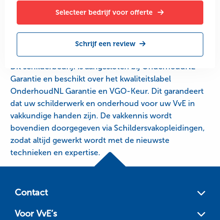
Selecteer bedrijf voor offerte
Schrijf een review
Dit schilderbedrijf is aangesloten bij OnderhoudNL
Garantie en beschikt over het kwaliteitslabel
OnderhoudNL Garantie en VGO-Keur. Dit garandeert
dat uw schilderwerk en onderhoud voor uw VvE in
vakkundige handen zijn. De vakkennis wordt
bovendien doorgegeven via Schildersvakopleidingen,
zodat altijd gewerkt wordt met de nieuwste
technieken en expertise.
Site
footer
Contact
Voor VvE’s