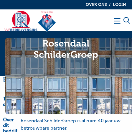
OVER ONS
LOGIN
De
De
VvE
VvE
Men
bedrijvengids
bedrijvengids
Rosendaal
SchilderGroep
Bedrijfsinformatie
Type
OnderhoudNL Garantie, schilderwerk-glaswerk
service
en onderhoudswerk
Over
Rosendaal SchilderGroep is al ruim 40 jaar uw
dit
betrouwbare partner.
bedrijf