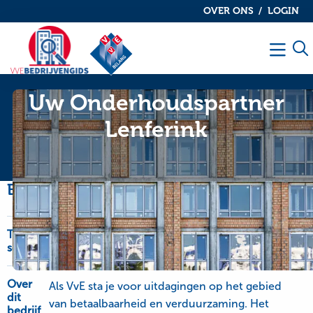
OVER ONS
LOGIN
De
De
VvE
VvE
Men
bedrijvengids
bedrijvengids
Uw Onderhoudspartner
Lenferink
Bedrijfsinformatie
Type
OnderhoudNL Garantie, schilderwerk-glaswerk
service
en onderhoudswerk
Over
Als VvE sta je voor uitdagingen op het gebied
dit
van betaalbaarheid en verduurzaming. Het
bedrijf