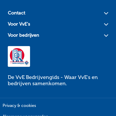
Site
footer
Contact
Voor VvE’s
Voor bedrijven
De VvE Bedrijvengids - Waar VvE's en
bedrijven samenkomen.
Privacy & cookies