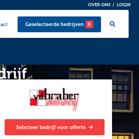
OVER ONS
LOGIN
Ga
act
Geselecteerde bedrijven
0
naar
zoekpagi
rijf
Selecteer bedrijf voor offerte