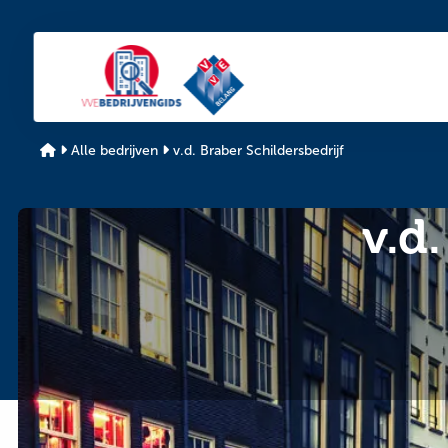
De
De
VvE
VvE
bedrijvengids
bedrijvengids
Alle bedrijven
v.d. Braber Schildersbedrijf
v.d
Bedrijfsinformatie