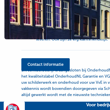
Type
OnderhoudNL Garantie, schilderwerk-g
service
Over
Bij v.d. Braber Schildersbedrijf is vakman
dit
werknemers staan daar garant voor en zu
bedrijf
leveren. Ook zijn ze erg klantvriendelijk.
Contact informatie
Dit schilderbedrijf is aangesloten bij Onderhoud
het kwaliteitslabel OnderhoudNL Garantie en VG
uw schilderwerk en onderhoud voor uw VvE in v
vakkennis wordt bovendien doorgegeven via Sch
altijd gewerkt wordt met de nieuwste technieken
Site
Voor bedrij