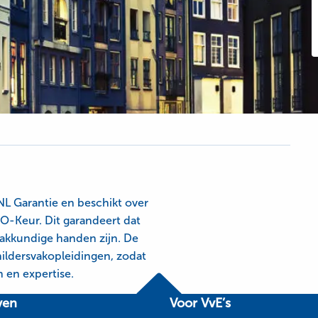
laswerk en onderhoudswerk
schap, kwaliteit en service ons visitekaartje. Onze
llen er alles aan doen om een goed stuk werk te
NL Garantie en beschikt over
O-Keur. Dit garandeert dat
akkundige handen zijn. De
ildersvakopleidingen, zodat
 en expertise.
ven
Voor VvE’s