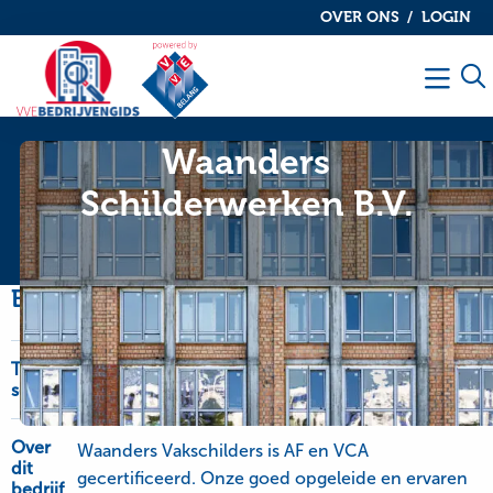
OVER ONS
LOGIN
De
De
VvE
VvE
Men
bedrijvengids
bedrijvengids
Waanders
Schilderwerken B.V.
Bedrijfsinformatie
Type
OnderhoudNL Garantie, schilderwerk-glaswerk
service
en onderhoudswerk
Over
Waanders Vakschilders is AF en VCA
dit
gecertificeerd. Onze goed opgeleide en ervaren
bedrijf