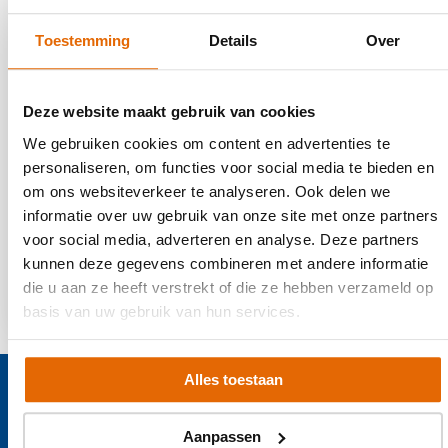
Zijn de werkzaamheden afgerond?
Toestemming
Details
Over
Ja
Nee
Deze website maakt gebruik van cookies
We gebruiken cookies om content en advertenties te
Let op – na het versturen wordt je review
personaliseren, om functies voor social media te bieden en
openbaar, zodat andere klanten dit
om ons websiteverkeer te analyseren. Ook delen we
kunnen gebruiken bij het kiezen van een
informatie over uw gebruik van onze site met onze partners
bedrijf.
voor social media, adverteren en analyse. Deze partners
kunnen deze gegevens combineren met andere informatie
die u aan ze heeft verstrekt of die ze hebben verzameld op
basis van uw gebruik van hun services.
Site
Alles toestaan
footer
Contact
Aanpassen