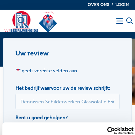
OVER ONS
LOGIN
De
De
VvE
VvE
Men
bedrijvengids
bedrijvengids
Review achterlaten
Uw review
"
*
" geeft vereiste velden aan
Het bedrijf waarvoor uw de review schrijft:
Bent u goed geholpen?
Ja
Nee